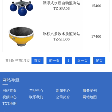
漂浮式水质自动监测站
15400
TZ-SFA06
浮标六参数水质监测站
17400
TZ-SFB06
共8条 当前1/1页
首页
前一页
1
后一页
尾页
网站导航
网站首页
产品中心
新闻中心
服务案例
视频中心
联系我们
公司简介
网站地图
TXT地图