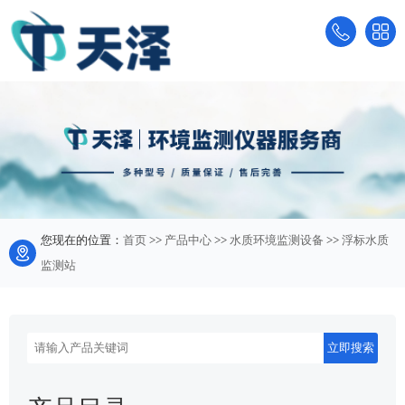
156668
您现在的位置：
首页
>>
产品中心
>>
水质环境监测设备
>>
浮标水质
监测站