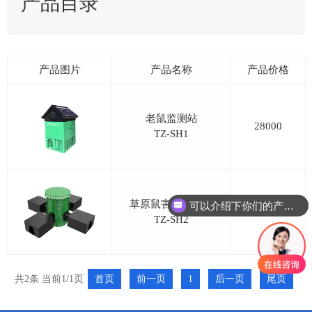
产品目录
产品图片
产品名称
产品价格
老鼠监测站
28000
TZ-SH1
草原鼠害监测系统
可以介绍下你们的产品么？
75000
TZ-SH2
共2条 当前1/1页
首页
前一页
1
后一页
尾页