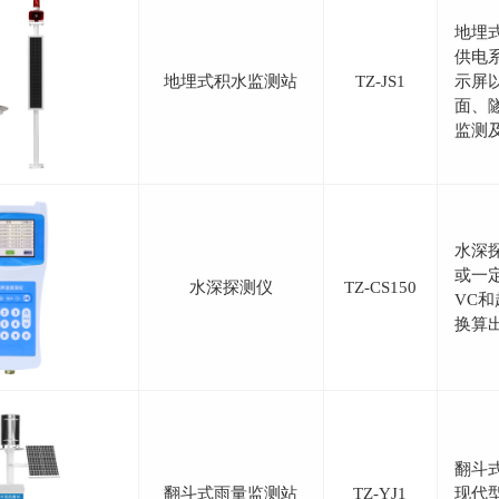
地埋
供电
地埋式积水监测站
TZ-JS1
示屏
面、
监测
水深
或一
水深探测仪
TZ-CS150
VC
换算
翻斗
翻斗式雨量监测站
TZ-YJ1
现代