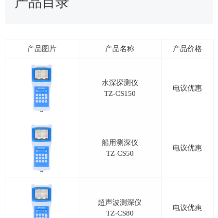
产品目录
产品图片
产品名称
产品价格
水深探测仪
电议优惠
TZ-CS150
船用测深仪
电议优惠
TZ-CS50
超声波测深仪
电议优惠
TZ-CS80