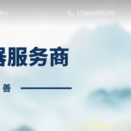
15666889209
简介